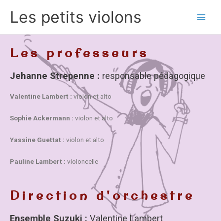
Skip
Main
Les petits violons
to
Men
content
Les professeurs
Jehanne Strepenne :
responsable pédagogique
Valentine Lambert :
violon et alto
Sophie Ackermann :
violon et alto
Yassine Guettat :
violon et alto
Pauline Lambert :
violoncelle
Direction d'orchestre
Ensemble Suzuki :
Valentine Lambert